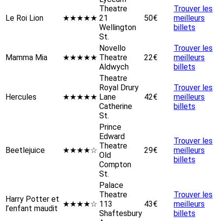
Theatre
Trouver les
Le Roi Lion
★★★★★
21
50€
meilleurs
Wellington
billets
St.
Novello
Trouver les
Mamma Mia
★★★★★
Theatre
22€
meilleurs
Aldwych
billets
Theatre
Royal Drury
Trouver les
Hercules
★★★★★
Lane
42€
meilleurs
Catherine
billets
St.
Prince
Edward
Trouver les
Theatre
Beetlejuice
★★★★☆
29€
meilleurs
Old
billets
Compton
St.
Palace
Theatre
Trouver les
Harry Potter et
★★★★☆
113
43€
meilleurs
l’enfant maudit
Shaftesbury
billets