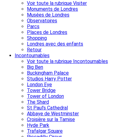
Voir toute la rubrique Visiter
Monuments de Londres
Musées de Londres
Observatoires
Parcs
Places de Londres
Shopping
Londres avec des enfants
Retour
Incontournables
Voir toute la rubrique Incontournables
Big Ben
Buckingham Palace
Studios Harry Potter
London Eye
Tower Bridge
Tower of London
The Shard
St Paul’s Cathedral
Abbaye de Westminster
Croisière sur la Tamise
Hyde Park
Trafalgar Square
Piccadilly Circus