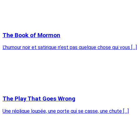
The Book of Mormon
L’humour noir et satirique n’est pas quelque chose qui vous […]
The Play That Goes Wrong
Une réplique loupée, une porte qui se casse, une chute […]