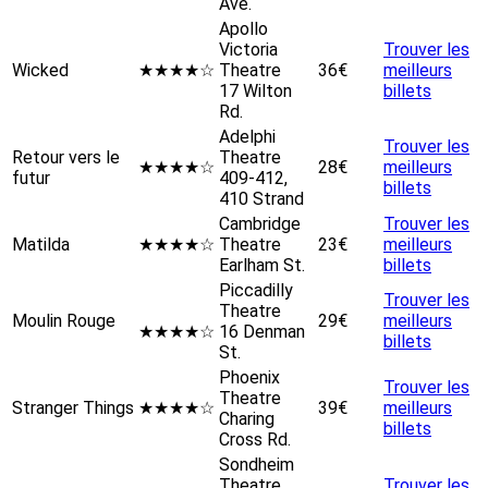
Ave.
Apollo
Victoria
Trouver les
Wicked
★★★★☆
Theatre
36€
meilleurs
17 Wilton
billets
Rd.
Adelphi
Trouver les
Retour vers le
Theatre
★★★★☆
28€
meilleurs
futur
409-412,
billets
410 Strand
Cambridge
Trouver les
Matilda
★★★★☆
Theatre
23€
meilleurs
Earlham St.
billets
Piccadilly
Trouver les
Theatre
Moulin Rouge
29€
meilleurs
★★★★☆
16 Denman
billets
St.
Phoenix
Trouver les
Theatre
Stranger Things
★★★★☆
39€
meilleurs
Charing
billets
Cross Rd.
Sondheim
Theatre
Trouver les