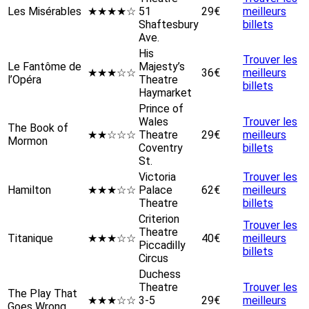
Les Misérables
★★★★☆
51
29€
meilleurs
Shaftesbury
billets
Ave.
His
Trouver les
Le Fantôme de
Majesty’s
★★★☆☆
36€
meilleurs
l’Opéra
Theatre
billets
Haymarket
Prince of
Wales
Trouver les
The Book of
★★☆☆☆
Theatre
29€
meilleurs
Mormon
Coventry
billets
St.
Victoria
Trouver les
Hamilton
★★★☆☆
Palace
62€
meilleurs
Theatre
billets
Criterion
Trouver les
Theatre
Titanique
★★★☆☆
40€
meilleurs
Piccadilly
billets
Circus
Duchess
Theatre
Trouver les
The Play That
★★★☆☆
3-5
29€
meilleurs
Goes Wrong