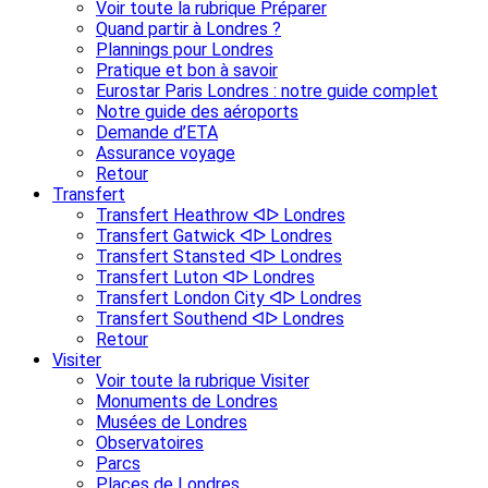
Voir toute la rubrique Préparer
Quand partir à Londres ?
Plannings pour Londres
Pratique et bon à savoir
Eurostar Paris Londres : notre guide complet
Notre guide des aéroports
Demande d’ETA
Assurance voyage
Retour
Transfert
Transfert Heathrow ᐊᐅ Londres
Transfert Gatwick ᐊᐅ Londres
Transfert Stansted ᐊᐅ Londres
Transfert Luton ᐊᐅ Londres
Transfert London City ᐊᐅ Londres
Transfert Southend ᐊᐅ Londres
Retour
Visiter
Voir toute la rubrique Visiter
Monuments de Londres
Musées de Londres
Observatoires
Parcs
Places de Londres