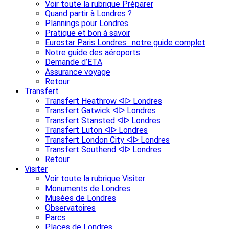
Voir toute la rubrique Préparer
Quand partir à Londres ?
Plannings pour Londres
Pratique et bon à savoir
Eurostar Paris Londres : notre guide complet
Notre guide des aéroports
Demande d’ETA
Assurance voyage
Retour
Transfert
Transfert Heathrow ᐊᐅ Londres
Transfert Gatwick ᐊᐅ Londres
Transfert Stansted ᐊᐅ Londres
Transfert Luton ᐊᐅ Londres
Transfert London City ᐊᐅ Londres
Transfert Southend ᐊᐅ Londres
Retour
Visiter
Voir toute la rubrique Visiter
Monuments de Londres
Musées de Londres
Observatoires
Parcs
Places de Londres