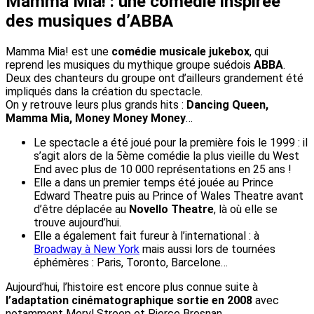
Mamma Mia! : une comédie inspirée
des musiques d’ABBA
Mamma Mia! est une
comédie musicale jukebox
, qui
reprend les musiques du mythique groupe suédois
ABBA
.
Deux des chanteurs du groupe ont d’ailleurs grandement été
impliqués dans la création du spectacle.
On y retrouve leurs plus grands hits :
Dancing Queen,
Mamma Mia, Money Money Money
…
Le spectacle a été joué pour la première fois le 1999 : il
s’agit alors de la 5ème comédie la plus vieille du West
End avec plus de 10 000 représentations en 25 ans !
Elle a dans un premier temps été jouée au Prince
Edward Theatre puis au Prince of Wales Theatre avant
d’être déplacée au
Novello Theatre
, là où elle se
trouve aujourd’hui.
Elle a également fait fureur à l’international : à
Broadway à New York
mais aussi lors de tournées
éphémères : Paris, Toronto, Barcelone…
Aujourd’hui, l’histoire est encore plus connue suite à
l’adaptation cinématographique sortie en 2008
avec
notamment Meryl Streep et Pierce Brosnan.