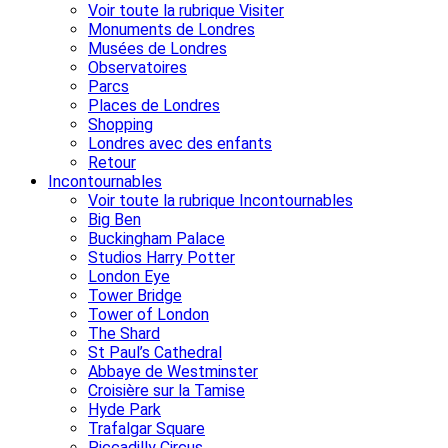
Voir toute la rubrique Visiter
Monuments de Londres
Musées de Londres
Observatoires
Parcs
Places de Londres
Shopping
Londres avec des enfants
Retour
Incontournables
Voir toute la rubrique Incontournables
Big Ben
Buckingham Palace
Studios Harry Potter
London Eye
Tower Bridge
Tower of London
The Shard
St Paul’s Cathedral
Abbaye de Westminster
Croisière sur la Tamise
Hyde Park
Trafalgar Square
Piccadilly Circus