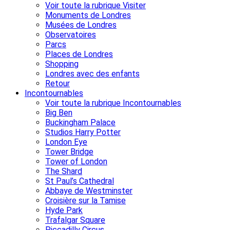
Voir toute la rubrique Visiter
Monuments de Londres
Musées de Londres
Observatoires
Parcs
Places de Londres
Shopping
Londres avec des enfants
Retour
Incontournables
Voir toute la rubrique Incontournables
Big Ben
Buckingham Palace
Studios Harry Potter
London Eye
Tower Bridge
Tower of London
The Shard
St Paul’s Cathedral
Abbaye de Westminster
Croisière sur la Tamise
Hyde Park
Trafalgar Square
Piccadilly Circus