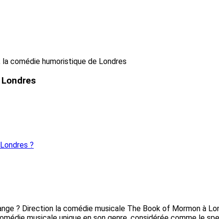
 la comédie humoristique de Londres
 Londres
 Londres ?
range ? Direction la comédie musicale The Book of Mormon à Lond
comédie musicale unique en son genre, considérée comme le spec