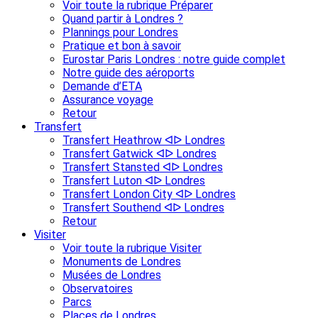
Voir toute la rubrique Préparer
Quand partir à Londres ?
Plannings pour Londres
Pratique et bon à savoir
Eurostar Paris Londres : notre guide complet
Notre guide des aéroports
Demande d’ETA
Assurance voyage
Retour
Transfert
Transfert Heathrow ᐊᐅ Londres
Transfert Gatwick ᐊᐅ Londres
Transfert Stansted ᐊᐅ Londres
Transfert Luton ᐊᐅ Londres
Transfert London City ᐊᐅ Londres
Transfert Southend ᐊᐅ Londres
Retour
Visiter
Voir toute la rubrique Visiter
Monuments de Londres
Musées de Londres
Observatoires
Parcs
Places de Londres