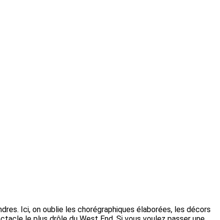
res. Ici, on oublie les chorégraphiques élaborées, les décors
tacle le plus drôle du West End. Si vous voulez passer une