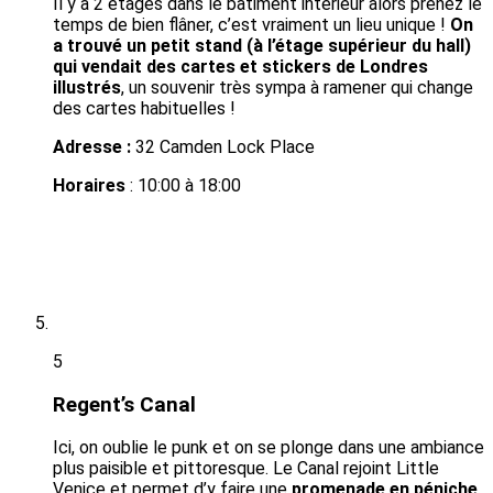
Il y a 2 étages dans le bâtiment intérieur alors prenez le
temps de bien flâner, c’est vraiment un lieu unique !
On
a trouvé un petit stand (à l’étage supérieur du hall)
qui vendait des cartes et stickers de Londres
illustrés
, un souvenir très sympa à ramener qui change
des cartes habituelles !
Adresse
:
32 Camden Lock Place
Horaires
: 10:00 à 18:00
5
Regent’s Canal
Ici, on oublie le punk et on se plonge dans une ambiance
plus paisible et pittoresque. Le Canal rejoint Little
Venice et permet d’y faire une
promenade en péniche