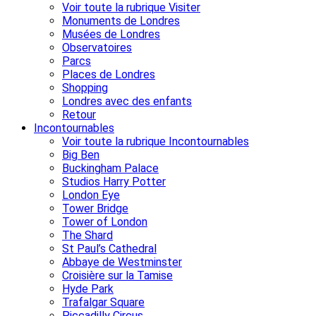
Voir toute la rubrique Visiter
Monuments de Londres
Musées de Londres
Observatoires
Parcs
Places de Londres
Shopping
Londres avec des enfants
Retour
Incontournables
Voir toute la rubrique Incontournables
Big Ben
Buckingham Palace
Studios Harry Potter
London Eye
Tower Bridge
Tower of London
The Shard
St Paul’s Cathedral
Abbaye de Westminster
Croisière sur la Tamise
Hyde Park
Trafalgar Square
Piccadilly Circus