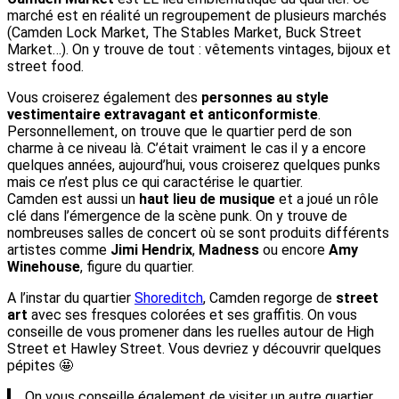
marché est en réalité un regroupement de plusieurs marchés
(Camden Lock Market, The Stables Market, Buck Street
Market…). On y trouve de tout : vêtements vintages, bijoux et
street food.
Vous croiserez également des
personnes au style
vestimentaire extravagant et anticonformiste
.
Personnellement, on trouve que le quartier perd de son
charme à ce niveau là. C’était vraiment le cas il y a encore
quelques années, aujourd’hui, vous croiserez quelques punks
mais ce n’est plus ce qui caractérise le quartier.
Camden est aussi un
haut lieu de musique
et a joué un rôle
clé dans l’émergence de la scène punk. On y trouve de
nombreuses salles de concert où se sont produits différents
artistes comme
Jimi Hendrix
,
Madness
ou encore
Amy
Winehouse
, figure du quartier.
A l’instar du quartier
Shoreditch
, Camden regorge de
street
art
avec ses fresques colorées et ses graffitis. On vous
conseille de vous promener dans les ruelles autour de High
Street et Hawley Street. Vous devriez y découvrir quelques
pépites 🤩
On vous conseille également de visiter un autre quartier