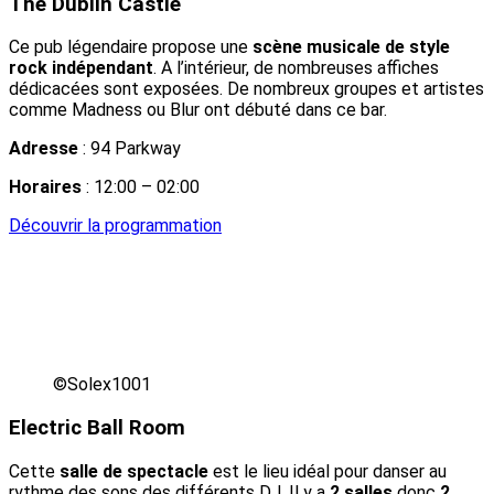
The Dublin Castle
Ce pub légendaire propose une
scène musicale de style
rock indépendant
. A l’intérieur, de nombreuses affiches
dédicacées sont exposées. De nombreux groupes et artistes
comme Madness ou Blur ont débuté dans ce bar.
Adresse
: 94 Parkway
Horaires
: 12:00 – 02:00
Découvrir la programmation
©Solex1001
Electric Ball Room
Cette
salle de spectacle
est le lieu idéal pour danser au
rythme des sons des différents DJ. Il y a
2 salles
donc
2