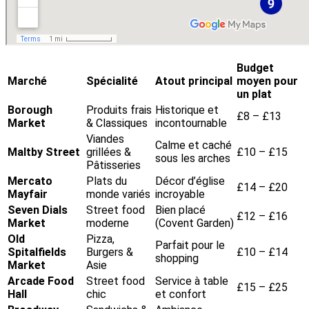
Budget
Marché
Spécialité
Atout principal
moyen
pour
un plat
Borough
Produits frais
Historique et
£8 – £13
Market
& Classiques
incontournable
Viandes
Calme et caché
Maltby Street
grillées &
£10 – £15
sous les arches
Pâtisseries
Mercato
Plats du
Décor d’église
£14 – £20
Mayfair
monde variés
incroyable
Seven Dials
Street food
Bien placé
£12 – £16
Market
moderne
(Covent Garden)
Old
Pizza,
Parfait pour le
Spitalfields
Burgers &
£10 – £14
shopping
Market
Asie
Arcade Food
Street food
Service à table
£15 – £25
Hall
chic
et confort