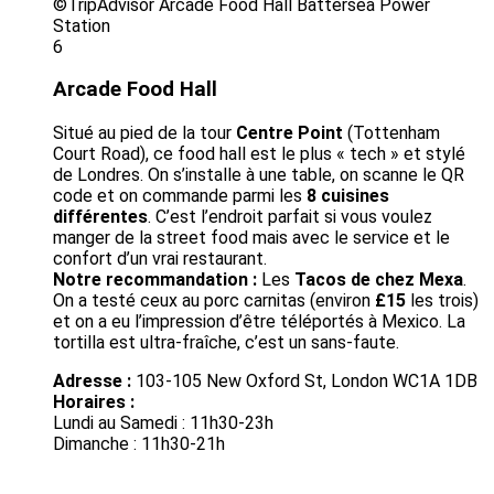
©TripAdvisor Arcade Food Hall Battersea Power
Station
6
Arcade Food Hall
Situé au pied de la tour
Centre Point
(Tottenham
Court Road), ce food hall est le plus « tech » et stylé
de Londres. On s’installe à une table, on scanne le QR
code et on commande parmi les
8 cuisines
différentes
. C’est l’endroit parfait si vous voulez
manger de la street food mais avec le service et le
confort d’un vrai restaurant.
Notre recommandation :
Les
Tacos de chez Mexa
.
On a testé ceux au porc carnitas (environ
£15
les trois)
et on a eu l’impression d’être téléportés à Mexico. La
tortilla est ultra-fraîche, c’est un sans-faute.
Adresse :
103-105 New Oxford St, London WC1A 1DB
Horaires :
Lundi au Samedi : 11h30-23h
Dimanche : 11h30-21h