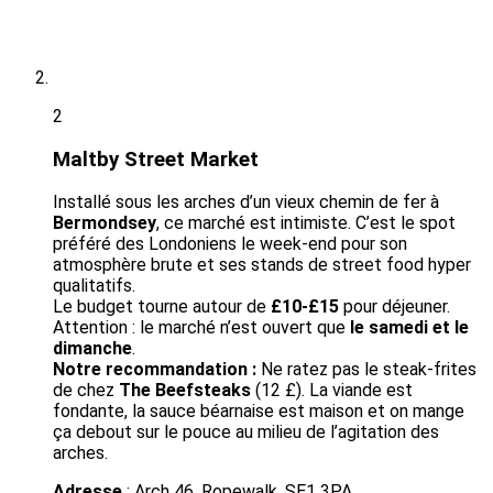
2
Maltby Street Market
Installé sous les arches d’un vieux chemin de fer à
Bermondsey
, ce marché est intimiste. C’est le spot
préféré des Londoniens le week-end pour son
atmosphère brute et ses stands de street food hyper
qualitatifs.
Le budget tourne autour de
£10-£15
pour déjeuner.
Attention : le marché n’est ouvert que
le samedi et le
dimanche
.
Notre recommandation :
Ne ratez pas le steak-frites
de chez
The Beefsteaks
(12 £). La viande est
fondante, la sauce béarnaise est maison et on mange
ça debout sur le pouce au milieu de l’agitation des
arches.
Adresse
: Arch 46, Ropewalk, SE1 3PA