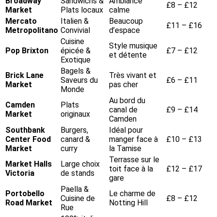
Broadway
Sandwichs &
Ambiance
£8 – £12
Market
Plats locaux
calme
Mercato
Italien &
Beaucoup
£11 – £16
Metropolitano
Convivial
d’espace
Cuisine
Style musique
Pop Brixton
épicée &
£7 – £12
et détente
Exotique
Bagels &
Brick Lane
Très vivant et
Saveurs du
£6 – £11
Market
pas cher
Monde
Au bord du
Camden
Plats
canal de
£9 – £14
Market
originaux
Camden
Southbank
Burgers,
Idéal pour
Center Food
canard &
manger face à
£10 – £13
Market
curry
la Tamise
Terrasse sur le
Market Halls
Large choix
toit face à la
£12 – £17
Victoria
de stands
gare
Paella &
Portobello
Le charme de
Cuisine de
£8 – £12
Road Market
Notting Hill
Rue