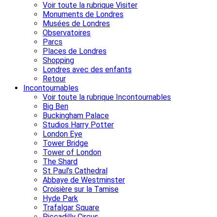
Voir toute la rubrique Visiter
Monuments de Londres
Musées de Londres
Observatoires
Parcs
Places de Londres
Shopping
Londres avec des enfants
Retour
Incontournables
Voir toute la rubrique Incontournables
Big Ben
Buckingham Palace
Studios Harry Potter
London Eye
Tower Bridge
Tower of London
The Shard
St Paul’s Cathedral
Abbaye de Westminster
Croisière sur la Tamise
Hyde Park
Trafalgar Square
Piccadilly Circus