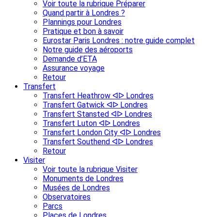
Voir toute la rubrique Préparer
Quand partir à Londres ?
Plannings pour Londres
Pratique et bon à savoir
Eurostar Paris Londres : notre guide complet
Notre guide des aéroports
Demande d’ETA
Assurance voyage
Retour
Transfert
Transfert Heathrow ᐊᐅ Londres
Transfert Gatwick ᐊᐅ Londres
Transfert Stansted ᐊᐅ Londres
Transfert Luton ᐊᐅ Londres
Transfert London City ᐊᐅ Londres
Transfert Southend ᐊᐅ Londres
Retour
Visiter
Voir toute la rubrique Visiter
Monuments de Londres
Musées de Londres
Observatoires
Parcs
Places de Londres