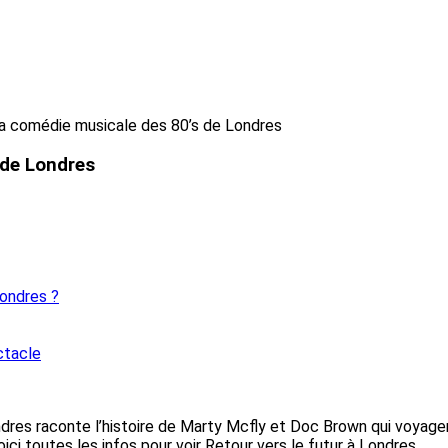
 la comédie musicale des 80’s de Londres
 de Londres
Londres ?
ctacle
dres raconte l’histoire de Marty Mcfly et Doc Brown qui voyag
i toutes les infos pour voir Retour vers le futur à Londres.