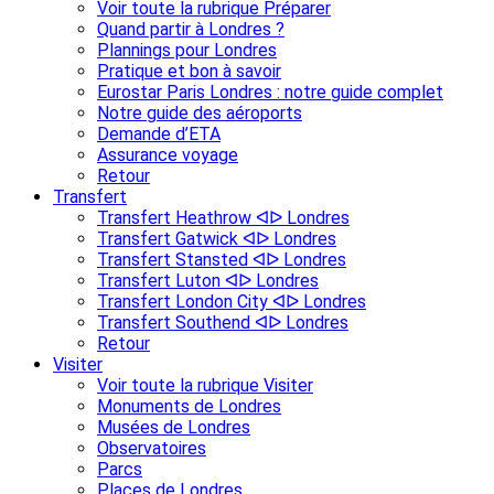
Voir toute la rubrique Préparer
Quand partir à Londres ?
Plannings pour Londres
Pratique et bon à savoir
Eurostar Paris Londres : notre guide complet
Notre guide des aéroports
Demande d’ETA
Assurance voyage
Retour
Transfert
Transfert Heathrow ᐊᐅ Londres
Transfert Gatwick ᐊᐅ Londres
Transfert Stansted ᐊᐅ Londres
Transfert Luton ᐊᐅ Londres
Transfert London City ᐊᐅ Londres
Transfert Southend ᐊᐅ Londres
Retour
Visiter
Voir toute la rubrique Visiter
Monuments de Londres
Musées de Londres
Observatoires
Parcs
Places de Londres