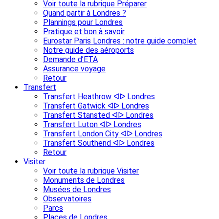
Voir toute la rubrique Préparer
Quand partir à Londres ?
Plannings pour Londres
Pratique et bon à savoir
Eurostar Paris Londres : notre guide complet
Notre guide des aéroports
Demande d’ETA
Assurance voyage
Retour
Transfert
Transfert Heathrow ᐊᐅ Londres
Transfert Gatwick ᐊᐅ Londres
Transfert Stansted ᐊᐅ Londres
Transfert Luton ᐊᐅ Londres
Transfert London City ᐊᐅ Londres
Transfert Southend ᐊᐅ Londres
Retour
Visiter
Voir toute la rubrique Visiter
Monuments de Londres
Musées de Londres
Observatoires
Parcs
Places de Londres